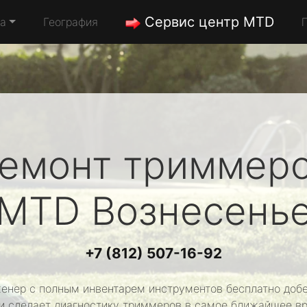
Сервис центр MTD
да
География
емонт триммер
MTD
Вознесень
+7 (812) 507-16-92
енер с полным инвентарем инструментов бесплатно добе
и сделает диагностику триммеров в самое ближайшее в