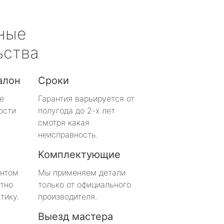
ные
ьства
алон
Сроки
е
Гарантия варьируется от
ости
полугода до 2-х лет
смотря какая
неисправность.
Комплектующие
онтом
Мы применяем детали
тно
только от официального
тику.
производителя.
Выезд мастера