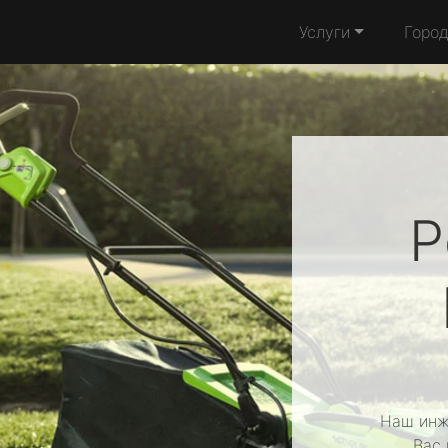
Услуги
Горо
Р
Наш инж
Вас 