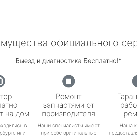
мущества официального се
Выезд и диагностика Бесплатно!*
тер
Ремонт
Гаран
латно
запчастями от
рабо
т на дом
производителя
рем
аходились в
Наши специалисты имеют
Наша к
рбурге или
при себе оригинальные
предоставл