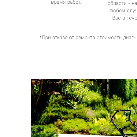
время работ.
области - н
любом случ
Вас в теч
*При отказе от ремонта стоимость диагн