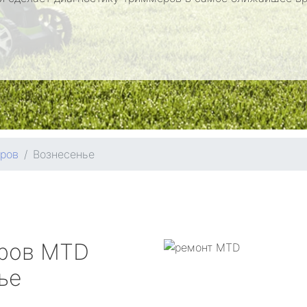
ров
Вознесенье
еров
MTD
ье