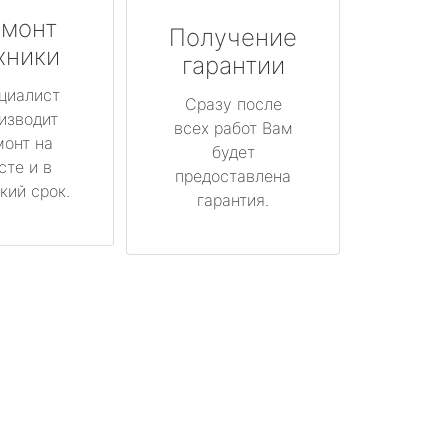
монт
Получение
хники
гарантии
циалист
Сразу после
изводит
всех работ Вам
монт на
будет
сте и в
предоставлена
кий срок.
гарантия.