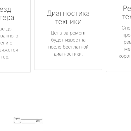
Ре
езд
Диагностика
те
тера
техники
Спе
ас до
Цена за ремонт
про
ованного
будет известна
ре
ени с
после бесплатной
ме
вяжется
диагностики.
корот
тер.