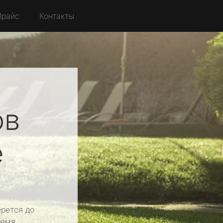
Прайс
Контакты
ов
е
рется до
ремя.