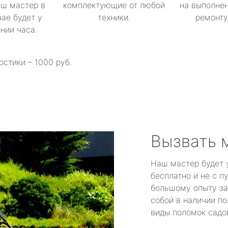
аш мастер в
комплектующие от любой
на выполнен
ае будет у
техники.
ремонту 
ении часа.
остики – 1000 руб.
Вызвать 
Наш мастер будет 
бесплатно и не с п
большому опыту за
собой в наличии по
виды поломок садов