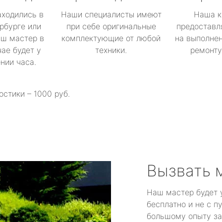
аходились в
Наши специалисты имеют
Наша к
рбурге или
при себе оригинальные
предоставл
аш мастер в
комплектующие от любой
на выполнен
ае будет у
техники.
ремонту 
ении часа.
остики – 1000 руб.
Вызвать 
Наш мастер будет 
бесплатно и не с п
большому опыту за