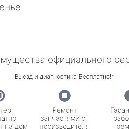
енье
мущества официального се
Выезд и диагностика Бесплатно!*
тер
Ремонт
Гаран
латно
запчастями от
рабо
т на дом
производителя
рем