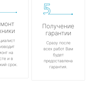
монт
Получение
хники
гарантии
циалист
Сразу после
изводит
всех работ Вам
монт на
будет
сте и в
предоставлена
кий срок.
гарантия.