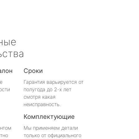
ные
ьства
алон
Сроки
е
Гарантия варьируется от
ости
полугода до 2-х лет
смотря какая
неисправность.
Комплектующие
онтом
Мы применяем детали
тно
только от официального