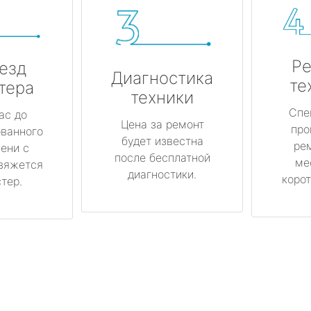
Ре
езд
Диагностика
те
тера
техники
Спе
ас до
Цена за ремонт
про
ованного
будет известна
ре
ени с
после бесплатной
ме
вяжется
диагностики.
корот
тер.