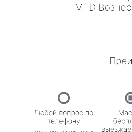
MTD
Вознес
Преи
Любой вопрос по
Мас
телефону
бесп
выезжае