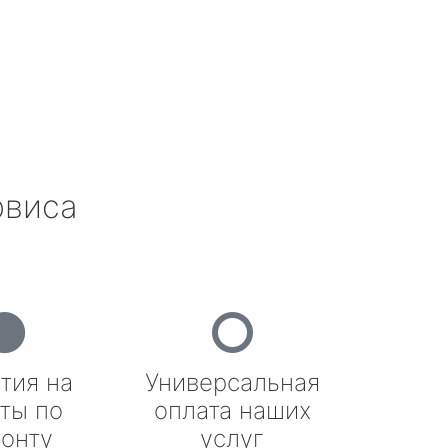
рвиса
тия на
Универсальная
ты по
оплата наших
онту
услуг