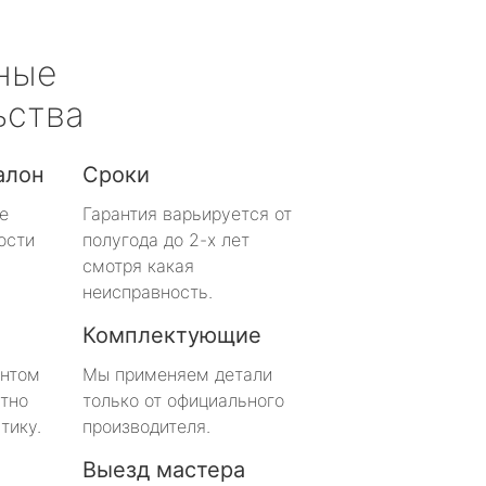
ные
ьства
алон
Сроки
е
Гарантия варьируется от
ости
полугода до 2-х лет
смотря какая
неисправность.
Комплектующие
онтом
Мы применяем детали
тно
только от официального
тику.
производителя.
Выезд мастера