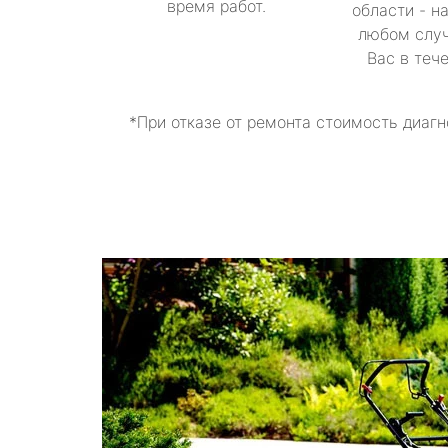
время работ.
области - н
любом случ
Вас в теч
*При отказе от ремонта стоимость диагн