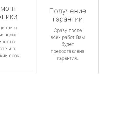
монт
Получение
хники
гарантии
циалист
Сразу после
изводит
всех работ Вам
монт на
будет
сте и в
предоставлена
кий срок.
гарантия.