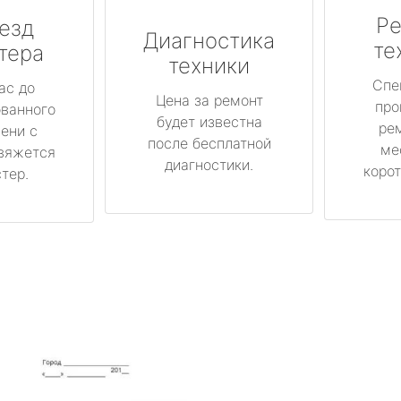
Ре
езд
Диагностика
те
тера
техники
Спе
ас до
Цена за ремонт
про
ованного
будет известна
ре
ени с
после бесплатной
ме
вяжется
диагностики.
корот
тер.