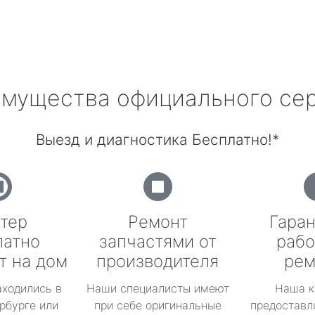
мущества официального се
Выезд и диагностика Бесплатно!*
тер
Ремонт
Гаран
латно
запчастями от
рабо
т на дом
производителя
рем
аходились в
Наши специалисты имеют
Наша к
рбурге или
при себе оригинальные
предоставл