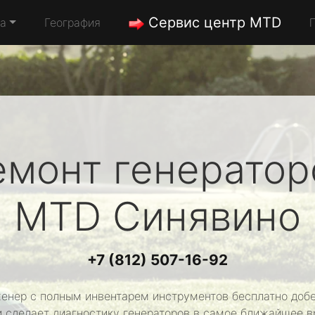
Сервис центр MTD
да
География
емонт генератор
MTD
Синявино
+7 (812) 507-16-92
енер с полным инвентарем инструментов бесплатно добе
и сделает диагностику генераторов в самое ближайшее в