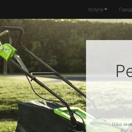
Услуги
Горо
Р
Наш инж
Вас 