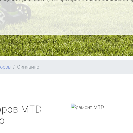
торов
Синявино
оров
MTD
о