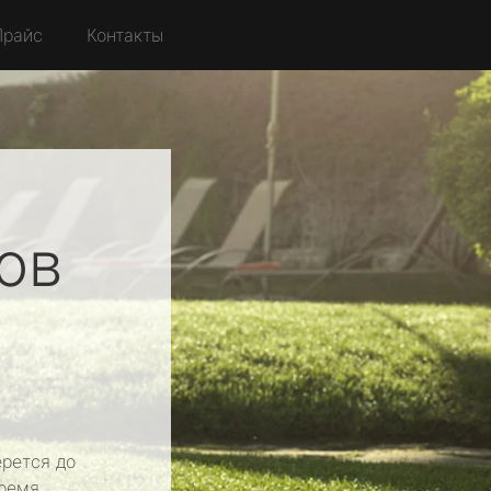
Прайс
Контакты
ов
рется до
ремя.