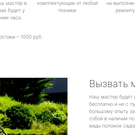
аш мастер в
комплектующие от любой
на выполнен
ае будет у
техники.
ремонту 
ении часа.
остики – 1000 руб.
Вызвать 
Наш мастер будет 
бесплатно и не с п
большому опыту за
собой в наличии по
виды поломок садов