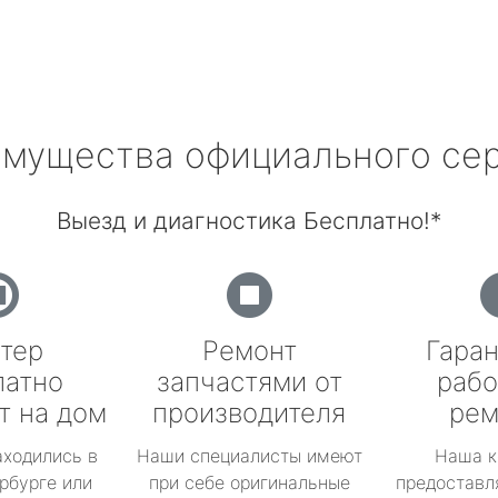
мущества официального се
Выезд и диагностика Бесплатно!*
тер
Ремонт
Гаран
латно
запчастями от
рабо
т на дом
производителя
рем
аходились в
Наши специалисты имеют
Наша к
рбурге или
при себе оригинальные
предоставл