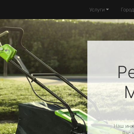
Услуги
Горо
Р
Наш инж
Вас 