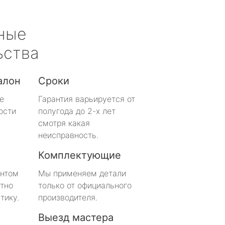
ные
ьства
алон
Сроки
е
Гарантия варьируется от
ости
полугода до 2-х лет
смотря какая
неисправность.
Комплектующие
онтом
Мы применяем детали
тно
только от официального
тику.
производителя.
Выезд мастера