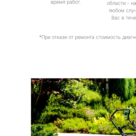
время работ.
области - н
любом случ
Вас в теч
*При отказе от ремонта стоимость диагн