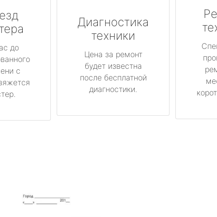
Ре
езд
Диагностика
те
тера
техники
Спе
ас до
Цена за ремонт
про
ованного
будет известна
ре
ени с
после бесплатной
ме
вяжется
диагностики.
корот
тер.