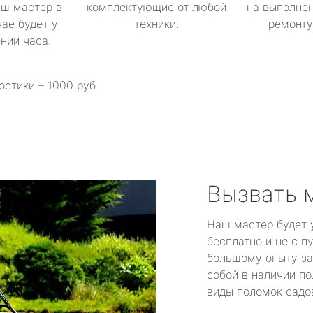
аш мастер в
комплектующие от любой
на выполнен
ае будет у
техники.
ремонту 
ении часа.
остики – 1000 руб.
Вызвать 
Наш мастер будет 
бесплатно и не с п
большому опыту за
собой в наличии по
виды поломок садов