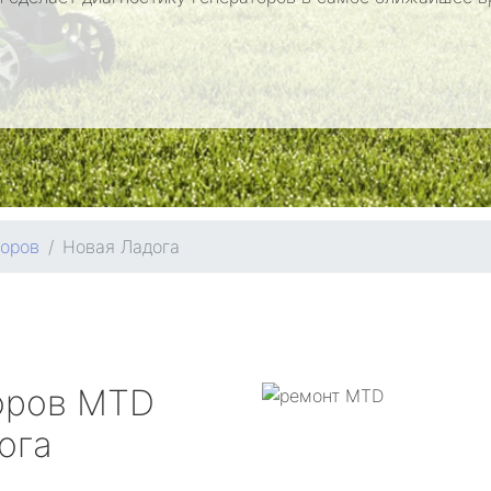
торов
Новая Ладога
оров
MTD
ога