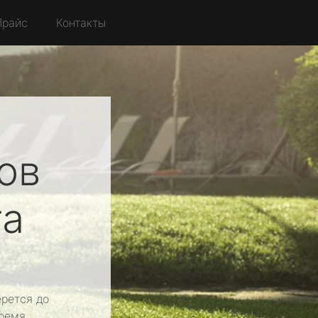
Прайс
Контакты
ов
га
рется до
ремя.