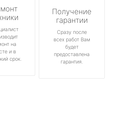
монт
Получение
хники
гарантии
циалист
Сразу после
изводит
всех работ Вам
монт на
будет
сте и в
предоставлена
кий срок.
гарантия.