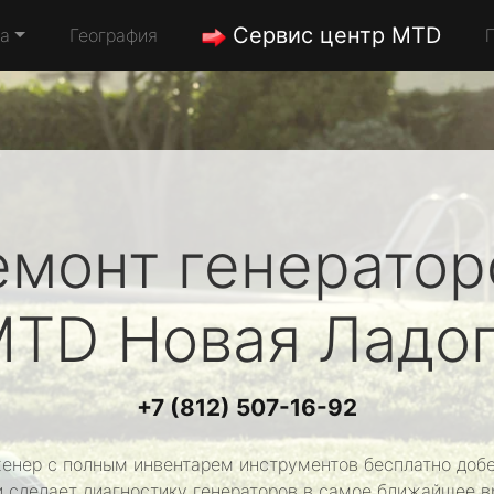
Сервис центр MTD
да
География
емонт генератор
MTD
Новая Ладо
+7 (812) 507-16-92
енер с полным инвентарем инструментов бесплатно добе
и сделает диагностику генераторов в самое ближайшее в