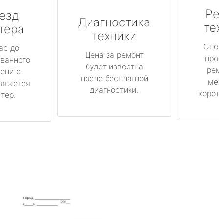
Ре
езд
Диагностика
те
тера
техники
Спе
ас до
Цена за ремонт
про
ованного
будет известна
ре
ени с
после бесплатной
ме
вяжется
диагностики.
корот
тер.