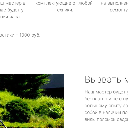
аш мастер в
комплектующие от любой
на выполнен
ае будет у
техники.
ремонту 
ении часа.
остики – 1000 руб.
Вызвать 
Наш мастер будет 
бесплатно и не с п
большому опыту за
собой в наличии по
виды поломок садов