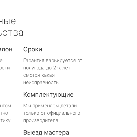
ные
ьства
алон
Сроки
е
Гарантия варьируется от
ости
полугода до 2-х лет
смотря какая
неисправность.
Комплектующие
онтом
Мы применяем детали
тно
только от официального
тику.
производителя.
Выезд мастера