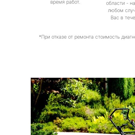
время работ.
области - н
любом случ
Вас в теч
*При отказе от ремонта стоимость диагн