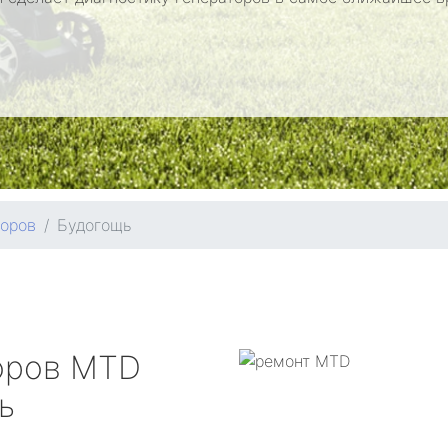
торов
Будогощь
оров
MTD
ь