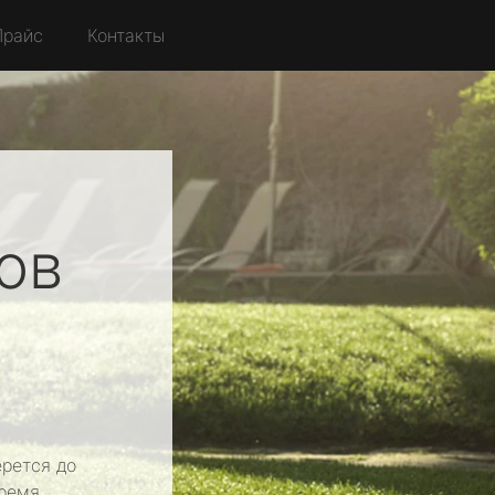
Прайс
Контакты
ов
рется до
ремя.