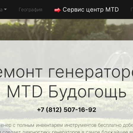
Сервис центр MTD
да
География
емонт генератор
MTD
Будогощь
+7 (812) 507-16-92
енер с полным инвентарем инструментов бесплатно добе
и сделает диагностику генераторов в самое ближайшее в