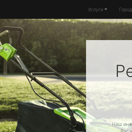
Услуги
Горо
Р
Наш инж
Вас 