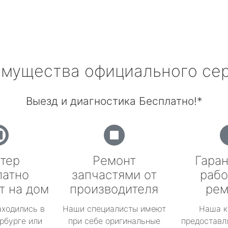
мущества официального се
Выезд и диагностика Бесплатно!*
тер
Ремонт
Гаран
латно
запчастями от
рабо
т на дом
производителя
рем
аходились в
Наши специалисты имеют
Наша к
рбурге или
при себе оригинальные
предоставл