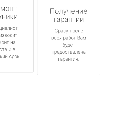
монт
Получение
хники
гарантии
циалист
Сразу после
изводит
всех работ Вам
монт на
будет
сте и в
предоставлена
кий срок.
гарантия.