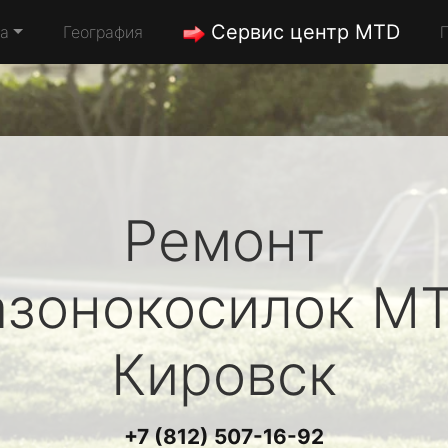
Сервис центр MTD
да
География
Ремонт
азонокосилок
M
Кировск
+7 (812) 507-16-92