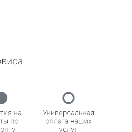
рвиса
тия на
Универсальная
ты по
оплата наших
онту
услуг