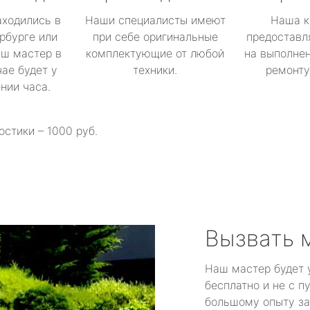
аходились в
Наши специалисты имеют
Наша к
рбурге или
при себе оригинальные
предоставл
аш мастер в
комплектующие от любой
на выполнен
ае будет у
техники.
ремонту 
ении часа.
остики – 1000 руб.
Вызвать 
Наш мастер будет 
бесплатно и не с п
большому опыту за