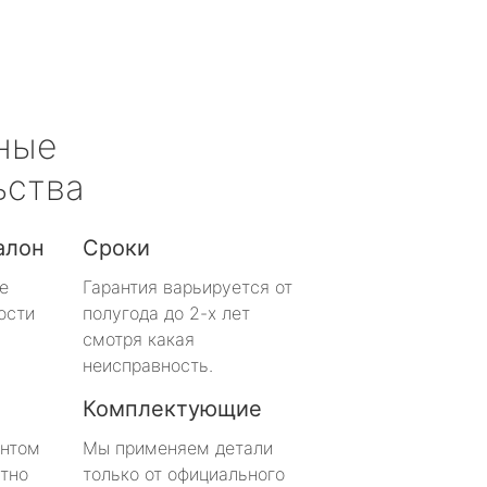
ные
ьства
алон
Сроки
е
Гарантия варьируется от
ости
полугода до 2-х лет
смотря какая
неисправность.
Комплектующие
онтом
Мы применяем детали
тно
только от официального