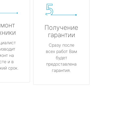
монт
Получение
хники
гарантии
циалист
Сразу после
изводит
всех работ Вам
монт на
будет
сте и в
предоставлена
кий срок.
гарантия.