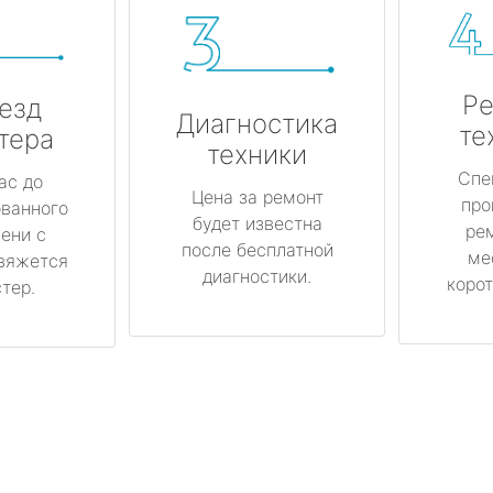
Ре
езд
Диагностика
те
тера
техники
Спе
ас до
Цена за ремонт
про
ованного
будет известна
ре
ени с
после бесплатной
ме
вяжется
диагностики.
корот
тер.