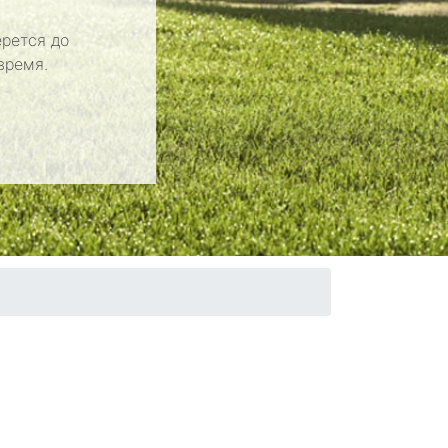
рется до
время.