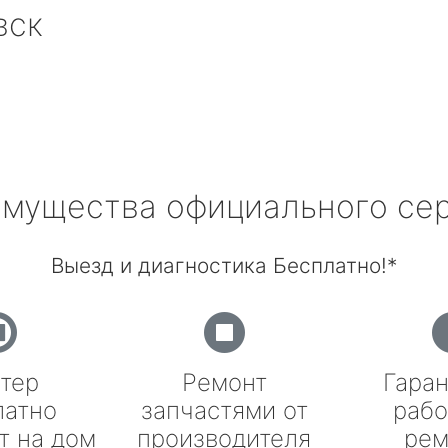
вск
мущества официального се
Выезд и диагностика Бесплатно!*
тер
Ремонт
Гаран
латно
запчастями от
рабо
т на дом
производителя
рем