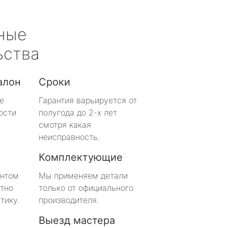
ные
ьства
алон
Сроки
е
Гарантия варьируется от
ости
полугода до 2-х лет
смотря какая
неисправность.
Комплектующие
онтом
Мы применяем детали
тно
только от официального
тику.
производителя.
Выезд мастера