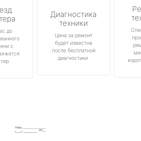
Ре
езд
Диагностика
те
тера
техники
Спе
ас до
Цена за ремонт
про
ованного
будет известна
ре
ени с
после бесплатной
ме
вяжется
диагностики.
корот
тер.