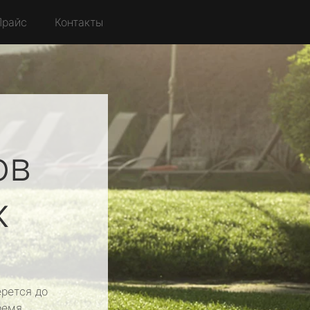
Прайс
Контакты
ов
к
рется до
ремя.