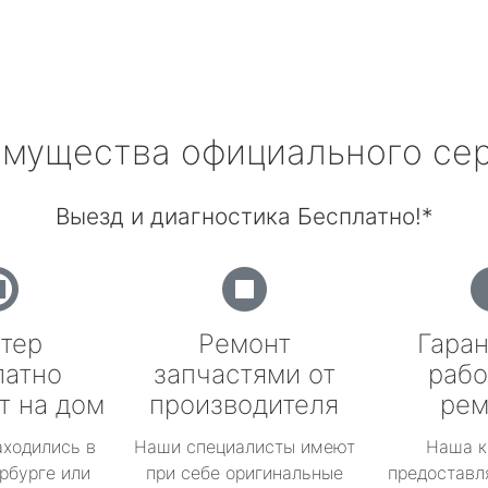
мущества официального се
Выезд и диагностика Бесплатно!*
тер
Ремонт
Гаран
латно
запчастями от
рабо
т на дом
производителя
рем
аходились в
Наши специалисты имеют
Наша к
рбурге или
при себе оригинальные
предоставл