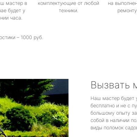
аш мастер в
комплектующие от любой
на выполнен
ае будет у
техники.
ремонту 
ении часа.
остики – 1000 руб.
Вызвать 
Наш мастер будет 
бесплатно и не с п
большому опыту за
собой в наличии по
виды поломок садов