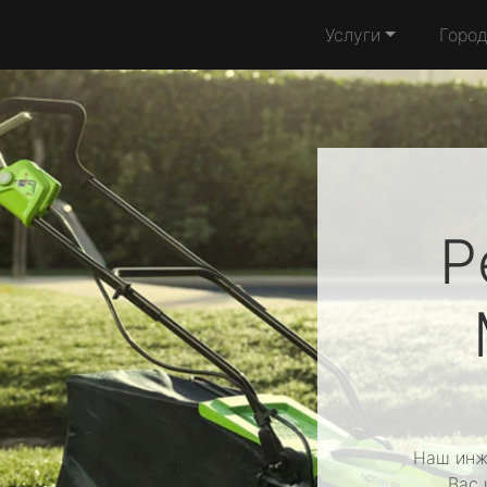
Услуги
Горо
Р
Наш инж
Вас 