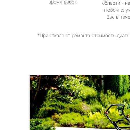
время работ.
области - н
любом случ
Вас в теч
*При отказе от ремонта стоимость диагн