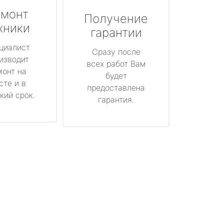
монт
Получение
хники
гарантии
циалист
Сразу после
изводит
всех работ Вам
монт на
будет
сте и в
предоставлена
кий срок.
гарантия.