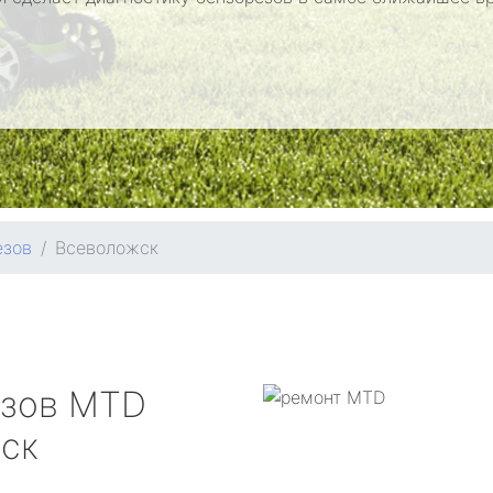
езов
Всеволожск
езов
MTD
ск