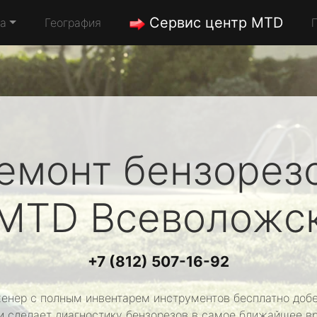
Сервис центр MTD
да
География
емонт бензорез
MTD
Всеволожс
+7 (812) 507-16-92
енер с полным инвентарем инструментов бесплатно добе
и сделает диагностику бензорезов в самое ближайшее в