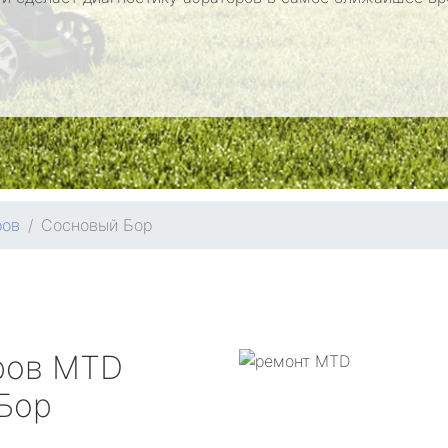
ров
Сосновый Бор
ров
MTD
Бор