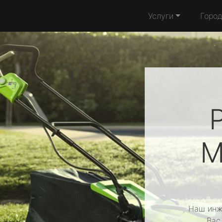
Услуги
Горо
M
Наш инж
Вас