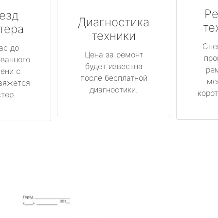
Ре
езд
Диагностика
те
тера
техники
Спе
ас до
Цена за ремонт
про
ованного
будет известна
ре
ени с
после бесплатной
ме
вяжется
диагностики.
корот
тер.