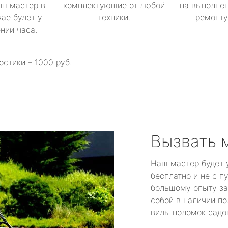
аш мастер в
комплектующие от любой
на выполнен
ае будет у
техники.
ремонту 
ении часа.
остики – 1000 руб.
Вызвать 
Наш мастер будет 
бесплатно и не с п
большому опыту за
собой в наличии по
виды поломок садов