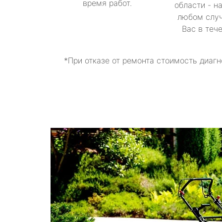
время работ.
области - н
любом случ
Вас в теч
*При отказе от ремонта стоимость диагн