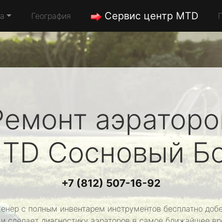
Сервис центр MTD
да
География
Ремонт аэраторо
TD
Сосновый Б
+7 (812) 507-16-92
енер с полным инвентарем инструментов бесплатно добе
 и сделает диагностику аэраторов в самое ближайшее вр