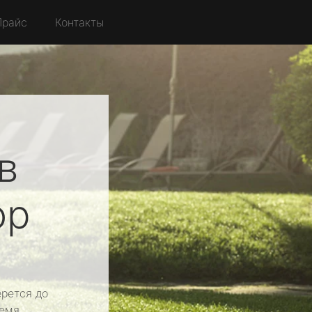
Прайс
Контакты
в
ор
рется до
емя.