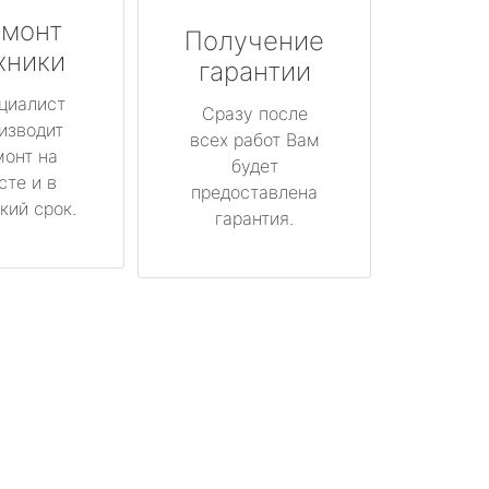
монт
Получение
хники
гарантии
циалист
Сразу после
изводит
всех работ Вам
монт на
будет
сте и в
предоставлена
кий срок.
гарантия.