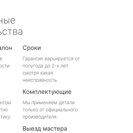
ные
ьства
алон
Сроки
е
Гарантия варьируется от
ости
полугода до 2-х лет
смотря какая
неисправность.
Комплектующие
онтом
Мы применяем детали
тно
только от официального
тику.
производителя.
Выезд мастера