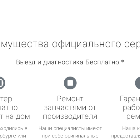
мущества официального се
Выезд и диагностика Бесплатно!*
тер
Ремонт
Гаран
латно
запчастями от
рабо
т на дом
производителя
рем
аходились в
Наши специалисты имеют
Наша к
рбурге или
при себе оригинальные
предоставл