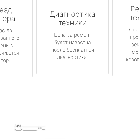
Ре
езд
Диагностика
те
тера
техники
Спе
ас до
Цена за ремонт
про
ованного
будет известна
ре
ени с
после бесплатной
ме
вяжется
диагностики.
корот
тер.