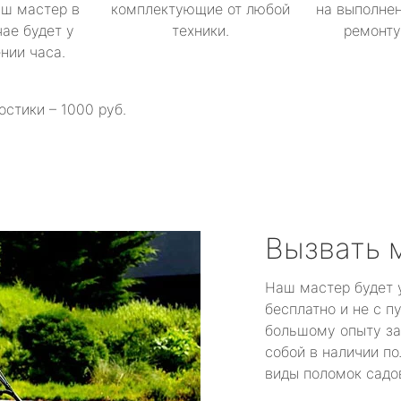
аш мастер в
комплектующие от любой
на выполнен
ае будет у
техники.
ремонту 
ении часа.
остики – 1000 руб.
Вызвать 
Наш мастер будет 
бесплатно и не с п
большому опыту за
собой в наличии по
виды поломок садов