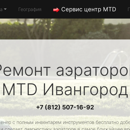
Сервис центр MTD
да
География
Ремонт аэраторо
MTD
Ивангород
+7 (812) 507-16-92
енер с полным инвентарем инструментов бесплатно добе
 и сделает диагностику аэраторов в самое ближайшее вр