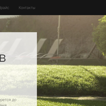
Прайс
Контакты
в
рется до
емя.