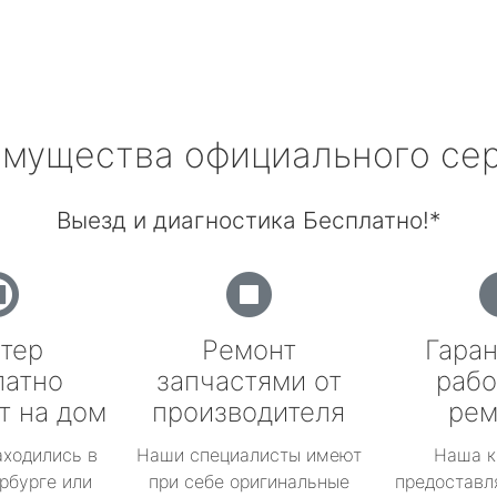
мущества официального се
Выезд и диагностика Бесплатно!*
тер
Ремонт
Гаран
латно
запчастями от
рабо
т на дом
производителя
рем
аходились в
Наши специалисты имеют
Наша к
рбурге или
при себе оригинальные
предоставл