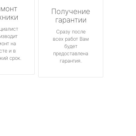
монт
Получение
хники
гарантии
циалист
Сразу после
изводит
всех работ Вам
монт на
будет
сте и в
предоставлена
кий срок.
гарантия.