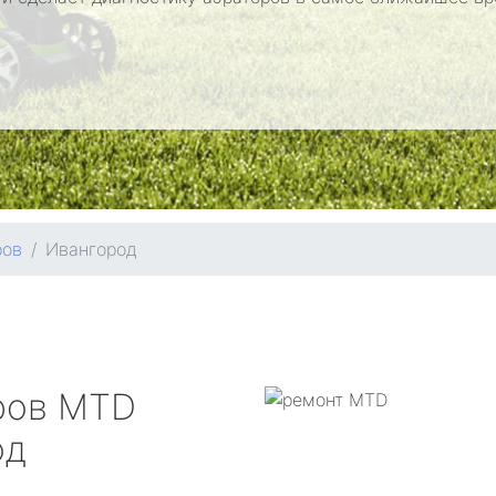
ров
Ивангород
ров
MTD
од