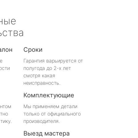
ные
ьства
алон
Сроки
е
Гарантия варьируется от
ости
полугода до 2-х лет
смотря какая
неисправность.
Комплектующие
онтом
Мы применяем детали
тно
только от официального
тику.
производителя.
Выезд мастера