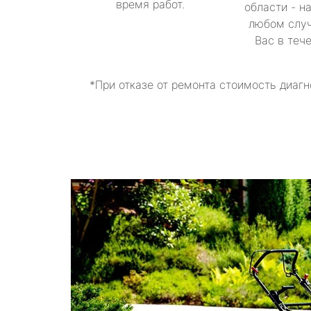
время работ.
области - н
любом случ
Вас в теч
*При отказе от ремонта стоимость диагн