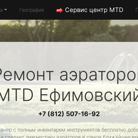
Сервис центр MTD
да
География
Ремонт аэраторо
MTD
Ефимовски
+7 (812) 507-16-92
енер с полным инвентарем инструментов бесплатно добе
 и сделает диагностику аэраторов в самое ближайшее вр