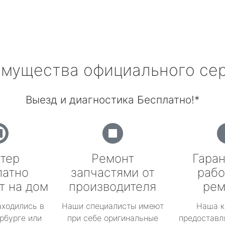
мущества официального се
Выезд и диагностика Бесплатно!*
тер
Ремонт
Гаран
латно
запчастями от
рабо
т на дом
производителя
рем
аходились в
Наши специалисты имеют
Наша к
рбурге или
при себе оригинальные
предоставл