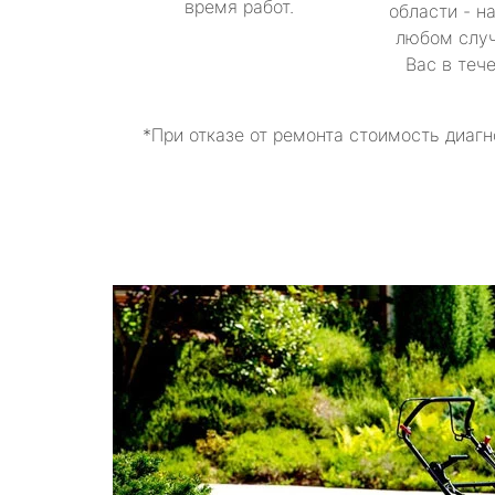
время работ.
области - н
любом случ
Вас в теч
*При отказе от ремонта стоимость диагн