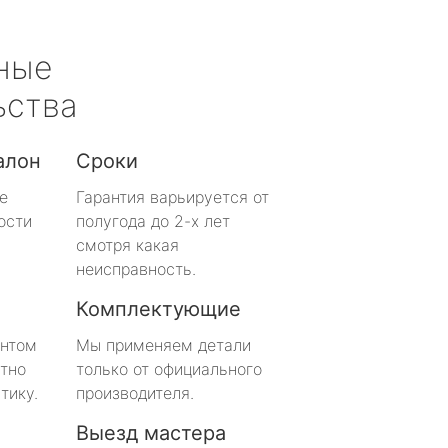
ные
ьства
алон
Сроки
е
Гарантия варьируется от
ости
полугода до 2-х лет
смотря какая
неисправность.
Комплектующие
онтом
Мы применяем детали
тно
только от официального
тику.
производителя.
Выезд мастера