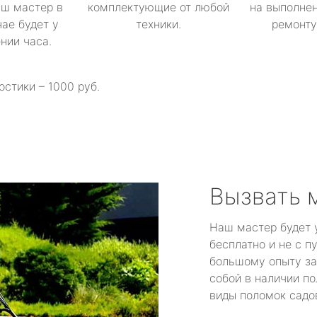
аш мастер в
комплектующие от любой
на выполнен
ае будет у
техники.
ремонту 
ении часа.
остики – 1000 руб.
Вызвать 
Наш мастер будет 
бесплатно и не с п
большому опыту за
собой в наличии по
виды поломок садов