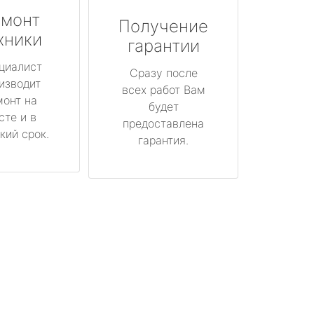
монт
Получение
хники
гарантии
циалист
Сразу после
изводит
всех работ Вам
монт на
будет
сте и в
предоставлена
кий срок.
гарантия.