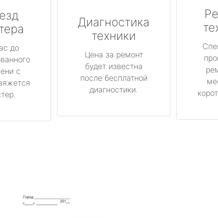
Ре
езд
Диагностика
те
тера
техники
Спе
ас до
Цена за ремонт
про
ованного
будет известна
ре
ени с
после бесплатной
ме
вяжется
диагностики.
корот
тер.