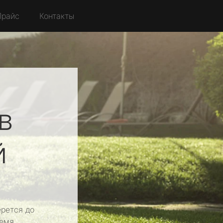
Прайс
Контакты
в
й
рется до
емя.