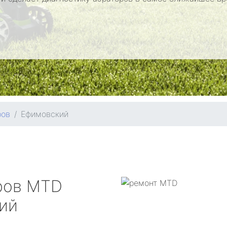
ров
Ефимовский
ров
MTD
ий